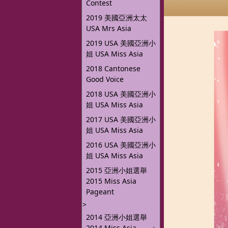
Contest
2019 美國亞洲太太
USA Mrs Asia
2019 USA 美國亞洲小
姐 USA Miss Asia
2018 Cantonese
Good Voice
2018 USA 美國亞洲小
姐 USA Miss Asia
2017 USA 美國亞洲小
姐 USA Miss Asia
2016 USA 美國亞洲小
姐 USA Miss Asia
2015 亞洲小姐選舉
2015 Miss Asia
Pageant
>
2014 亞洲小姐選舉
2014 Miss Asia