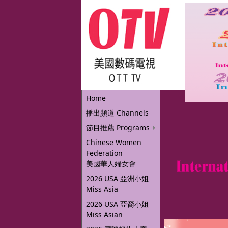
Home
播出頻道 Channels
節目推薦 Programs
Chinese Women
Federation
美國華人婦女會
2026 USA 亞洲小姐
Miss Asia
2026 USA 亞裔小姐
Miss Asian