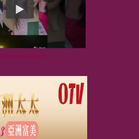
23 Mrs Asia Promo C