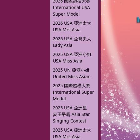
2026 國際超模大賽
International USA
Super Model
2026 USA 亞洲太太
USA Mrs Asia
2026 USA 亞裔夫人
Lady Asia
2025 USA 亞洲小姐
USA Miss Asia
2025 UN 亞裔小姐
United Miss Asian
2025 國際超模大賽
International Super
Model
2025 USA 亞洲星
麥王爭霸 Asia Star
Singing Contest
2025 USA 亞洲太太
USA Mrs Asia