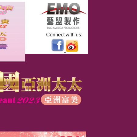
Connect with us: