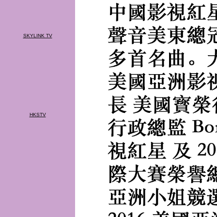
SKYLINK TV
HKSTV