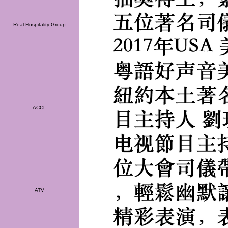
Real Hospitality Group
ACCL
ATV