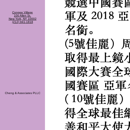
Congee Village
100 Allen St.
New York, NY 10002
(212) 941-1818
Cheng & Associates PLLC