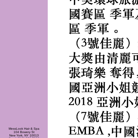
MessLook Hair & Spa
104 Bowery St
New York, NY 10013