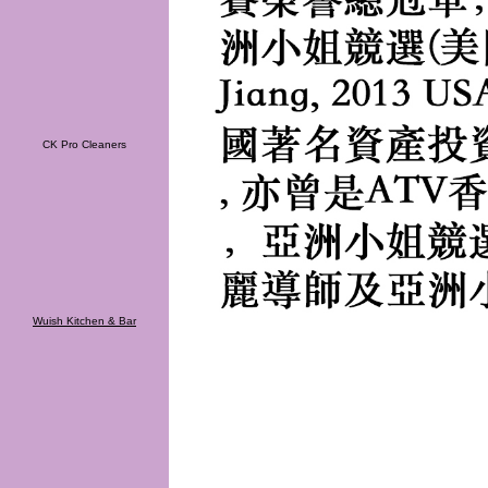
CK Pro Cleaners
Wuish Kitchen & Bar