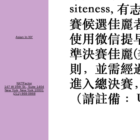
Asian In NY
NXTFactor
147 W 35th St., Suite 1404
New York, New York 10001
(212) 868-0868